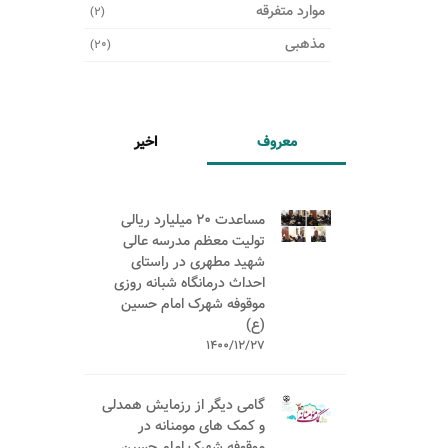
موارد متفرقه
(2)
مذهبی
(20)
معروف
اخیر
مساعدت 20 میلیارد ریالی
تولیت معظم مدرسه عالی
شهید مطهری در راستای
احداث درمانگاه شبانه روزی
موقوفه شهرک امام حسین
(ع)
1400/12/27
گامی دیگر از رزمایش همدلی
و کمک های مومنانه در
موقوفه شهرک امام حسین