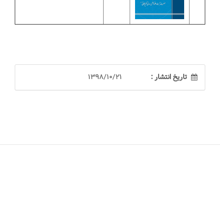
تاریخ انتشار :
1398/10/21