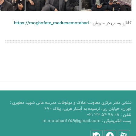
کانال رسمی در سروش :
https://moghofate_madresemotahari
نشانی دفتر مرکزی معاونت املاک و موقوفات مدرسه عالی شهید مطهری :
تهران، خیابان ری، نرسیده به آبشار غربی، پلاک 670
تلفن :
021 33 54 98 08
پست الکترونیکی :
m.motahari1259@gmail.com