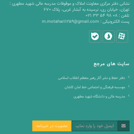
نشانی دفتر مرکزی معاونت املاک و موقوفات مدرسه عالی شهید مطهری :
تهران، خیابان ری، نرسیده به آبشار غربی، پلاک 670
تلفن :
021 33 54 98 08
پست الکترونیکی :
m.motahari1259@gmail.com
سایت های مرجع
دفتر حفظ و نشر آثار رهبر معظم انقلاب اسلامی
موسسه فرهنگی و اجتماعی خط امان کاشان
مدرسه عالی و دانشگاه شهید مطهری
عضویت در خبرنامه