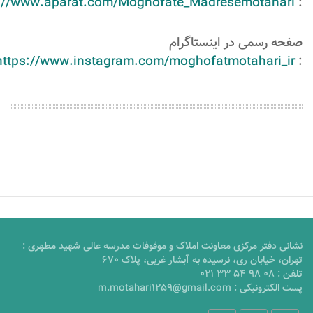
s://www.aparat.com/Moghofate_Madresemotahari
:
صفحه رسمی در اینستاگرام
https://www.instagram.com/moghofatmotahari_ir
:
نشانی دفتر مرکزی معاونت املاک و موقوفات مدرسه عالی شهید مطهری :
تهران، خیابان ری، نرسیده به آبشار غربی، پلاک 670
تلفن :
021 33 54 98 08
پست الکترونیکی :
m.motahari1259@gmail.com