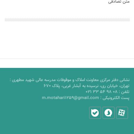
متن تصادفی
نشانی دفتر مرکزی معاونت املاک و موقوفات مدرسه عالی شهید مطهری :
تهران، خیابان ری، نرسیده به آبشار غربی، پلاک 670
تلفن :
021 33 54 98 08
پست الکترونیکی :
m.motahari1259@gmail.com