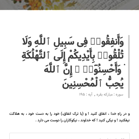
وَأَنفِقُوا۟ فِى سَبِيلِ ٱللَّهِ وَلَا
تُلْقُوا۟ بِأَيْدِيكُمْ إِلَى ٱلتَّهْلُكَةِ
ۛ وَأَحْسِنُوٓا۟ ۛ إِنَّ ٱللَّهَ
يُحِبُّ ٱلْمُحْسِنِينَ
سوره : مبارکه بقره
آیه : 195
و در راهِ خدا ، انفاق کنید ! و (با ترک انفاق،) خود را به دست خود ، به هلاکت
نیفکنید ! و نیکی کنید ! که خداوند ، نیکوکاران را دوست می دارد .