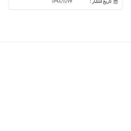
تاریخ انتشار :
1398/11/24