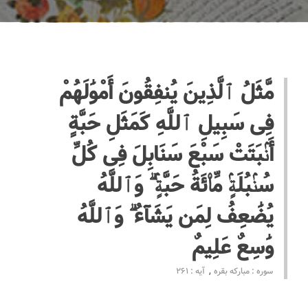
مَّثَلُ ٱلَّذِينَ يُنفِقُونَ أَمْوَٰلَهُمْ
فِى سَبِيلِ ٱللَّهِ كَمَثَلِ حَبَّةٍ
أَنۢبَتَتْ سَبْعَ سَنَابِلَ فِى كُلِّ
سُنۢبُلَةٍۢ مِّا۟ئَةُ حَبَّةٍۢ ۗ وَٱللَّهُ
يُضَٰعِفُ لِمَن يَشَآءُ ۗ وَٱللَّهُ
وَٰسِعٌ عَلِيمٌ
سوره : مبارکه بقره
آیه : 261