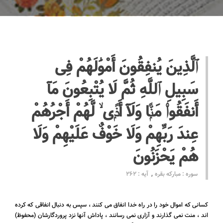
ٱلَّذِينَ يُنفِقُونَ أَمْوَٰلَهُمْ فِى
سَبِيلِ ٱللَّهِ ثُمَّ لَا يُتْبِعُونَ مَآ
أَنفَقُوا۟ مَنًّۭا وَلَآ أَذًۭى ۙ لَّهُمْ أَجْرُهُمْ
عِندَ رَبِّهِمْ وَلَا خَوْفٌ عَلَيْهِمْ وَلَا
هُمْ يَحْزَنُونَ
سوره : مبارکه بقره
آیه : 262
کسانی که اموال خود را در راه خدا انفاق می کنند ، سپس به دنبال انفاقی که کرده
اند ، منت نمی گذارند و آزاری نمی رسانند ، پاداش آنها نزد پروردگارشان (محفوظ)