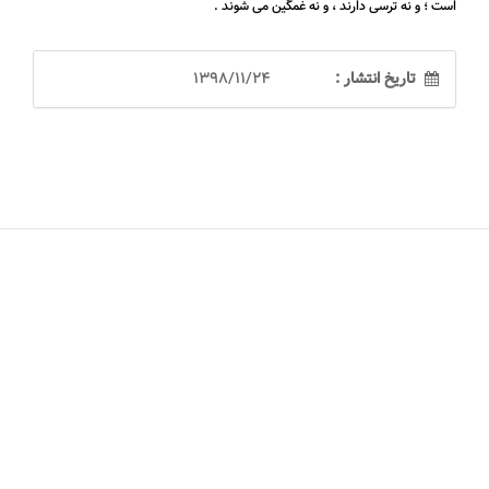
است ؛ و نه ترسی دارند ، و نه غمگین می شوند .
تاریخ انتشار :
1398/11/24