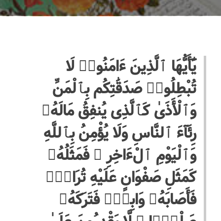
يَٰٓأَيُّهَا ٱلَّذِينَ ءَامَنُوا۟ لَا
تُبْطِلُوا۟ صَدَقَٰتِكُم بِٱلْمَنِّ
وَٱلْأَذَىٰ كَٱلَّذِى يُنفِقُ مَالَهُۥ
رِئَآءَ ٱلنَّاسِ وَلَا يُؤْمِنُ بِٱللَّهِ
وَٱلْيَوْمِ ٱلْءَاخِرِ ۖ فَمَثَلُهُۥ
كَمَثَلِ صَفْوَانٍ عَلَيْهِ تُرَابٌۭ
فَأَصَابَهُۥ وَابِلٌۭ فَتَرَكَهُۥ