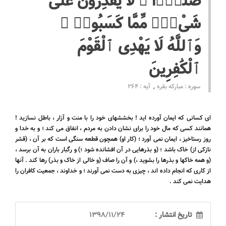
صَلْدًۭا ۖ لَّا يَقْدِرُونَ عَلَىٰ
شَىْءٍۢ مِّمَّا كَسَبُوا۟ ۗ
وَٱللَّهُ لَا يَهْدِى ٱلْقَوْمَ
ٱلْكَٰفِرِينَ
سوره : مبارکه بقره
آیه : 264
ای کسانی که ایمان آورده اید ! بخششهای خود را با منت و آزار ، باطل نسازید !
همانند کسی که مال خود را برای نشان دادن به مردم ، انفاق می کند ؛ و به خدا و
روز رستاخیز ، ایمان نمی آورد ؛ (کار او) همچون قطعه سنگی است که بر آن ، (قشر
نازکی از) خاک باشد ؛ (و بذرهایی در آن افشانده شود ؛) و رگبار باران به آن برسد ،
(و همه خاکها و بذرها را بشوید ،) و آن را صاف (و خالی از خاک و بذر) رها کند . آنها
از کاری که انجام داده اند ، چیزی به دست نمی آورند ؛ و خداوند ، جمعیت کافران را
هدایت نمی کند .
تاریخ انتشار :
1398/11/24