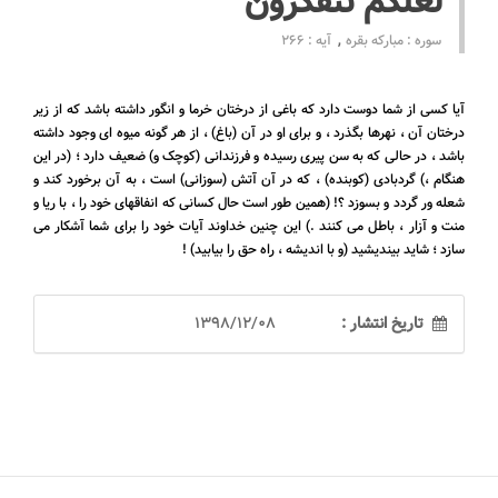
لَعَلَّكُمْ تَتَفَكَّرُونَ
سوره : مبارکه بقره
آیه : 266
آیا کسی از شما دوست دارد که باغی از درختان خرما و انگور داشته باشد که از زیر
درختان آن ، نهرها بگذرد ، و برای او در آن (باغ) ، از هر گونه میوه ای وجود داشته
باشد ، در حالی که به سن پیری رسیده و فرزندانی (کوچک و) ضعیف دارد ؛ (در این
هنگام ،) گردبادی (کوبنده) ، که در آن آتش (سوزانی) است ، به آن برخورد کند و
شعله ور گردد و بسوزد ؟! (همین طور است حال کسانی که انفاقهای خود را ، با ریا و
منت و آزار ، باطل می کنند .) این چنین خداوند آیات خود را برای شما آشکار می
سازد ؛ شاید بیندیشید (و با اندیشه ، راه حق را بیابید) !
تاریخ انتشار :
1398/12/08