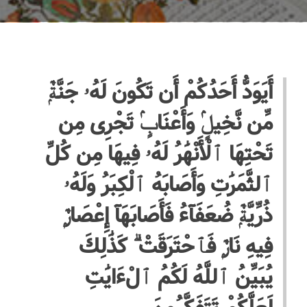
أَيَوَدُّ أَحَدُكُمْ أَن تَكُونَ لَهُۥ جَنَّةٌۭ
مِّن نَّخِيلٍۢ وَأَعْنَابٍۢ تَجْرِى مِن
تَحْتِهَا ٱلْأَنْهَٰرُ لَهُۥ فِيهَا مِن كُلِّ
ٱلثَّمَرَٰتِ وَأَصَابَهُ ٱلْكِبَرُ وَلَهُۥ
ذُرِّيَّةٌۭ ضُعَفَآءُ فَأَصَابَهَآ إِعْصَارٌۭ
فِيهِ نَارٌۭ فَٱحْتَرَقَتْ ۗ كَذَٰلِكَ
يُبَيِّنُ ٱللَّهُ لَكُمُ ٱلْءَايَٰتِ