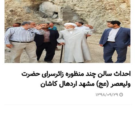
احداث سالن چند منظوره زائرسرای حضرت
ولیعصر (عج) مشهد اردهال کاشان
1398/09/29