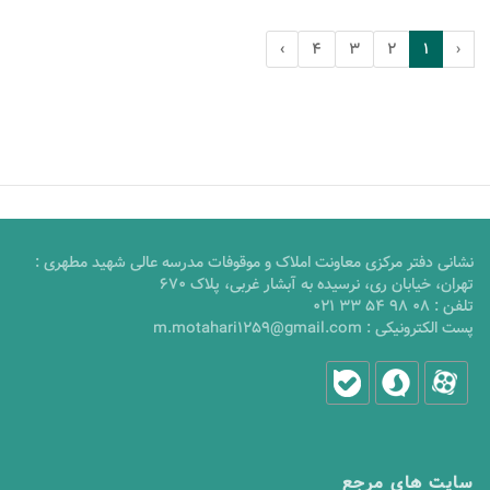
›
4
3
2
1
‹
نشانی دفتر مرکزی معاونت املاک و موقوفات مدرسه عالی شهید مطهری :
تهران، خیابان ری، نرسیده به آبشار غربی، پلاک 670
تلفن :
021 33 54 98 08
پست الکترونیکی :
m.motahari1259@gmail.com
سایت های مرجع