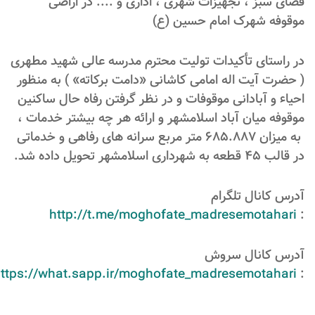
فضای سبز ، تجهیزات شهری ، اداری و .... در اراضی
موقوفه شهرک امام حسین (ع)
در راستای تأکیدات تولیت محترم مدرسه عالی شهید مطهری
( حضرت آیت اله امامی کاشانی «دامت برکاته» ) به منظور
احیاء و آبادانی موقوفات و در نظر گرفتن رفاه حال ساکنین
موقوفه میان آباد اسلامشهر و ارائه هر چه بیشتر خدمات ،
به میزان 685.887 متر مربع سرانه های رفاهی و خدماتی
در قالب 45 قطعه به شهرداری اسلامشهر تحویل داده شد.
آدرس کانال تلگرام
http://t.me/moghofate_madresemotahari
:
آدرس کانال سروش
ttps://what.sapp.ir/moghofate_madresemotahari
: