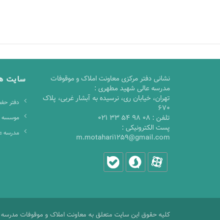
نشانی دفتر مرکزی معاونت املاک و موقوفات
سایت ه
مدرسه عالی شهید مطهری :
تهران، خیابان ری، نرسیده به آبشار غربی، پلاک
دفتر حفظ
670
تلفن :
021 33 54 98 08
موسسه ف
پست الکترونیکی :
مدرسه ع
m.motahari1259@gmail.com
کلیه حقوق این سایت متعلق به معاونت املاک و موقوفات مدرسه 