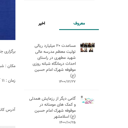
معروف
اخیر
مساعدت 20 میلیارد ریالی
برگزاری ج
تولیت معظم مدرسه عالی
شهید مطهری در راستای
احداث درمانگاه شبانه روزی
مکان : ش
موقوفه شهرک امام حسین
(ع)
زمان : 11 آذر ماه 1398
1400/12/27
گامی دیگر از رزمایش همدلی
و کمک های مومنانه در
آدرس کانا
موقوفه شهرک امام حسین
(ع) اسلامشهر
1400/10/25