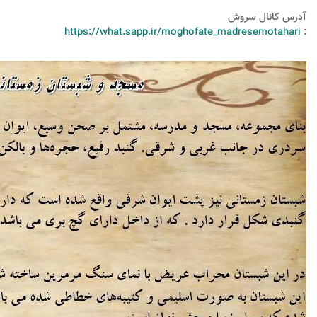
آدرس کانال سروش
https://what.sapp.ir/moghofate_madresemotahari
: