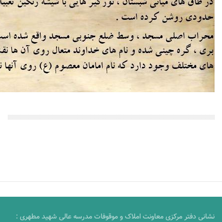
نشانی دفتر مرکزی معاونت املاک و موقوفات مدرسه عالی شهید مطهری :