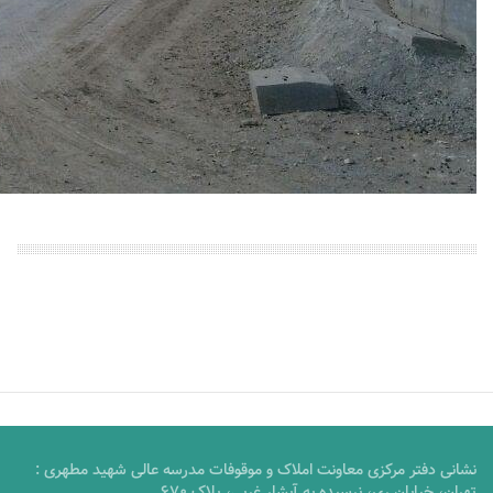
نشانی دفتر مرکزی معاونت املاک و موقوفات مدرسه عالی شهید مطهری :
تهران، خیابان ری، نرسیده به آبشار غربی، پلاک 670