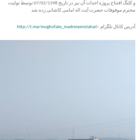
و کلنگ افتتاح پروژه احداث آن نیز در تاریخ 07/02/1398 توسط تولیت
محترم موقوفات حضرت آیت اله امامی کاشانی زده شد
آدرس کانال تلگرام :
http://t.me/moghofate_madresemotahari