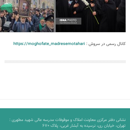
کانال رسمی در سروش :
https://moghofate_madresemotahari
نشانی دفتر مرکزی معاونت املاک و موقوفات مدرسه عالی شهید مطهری :
تهران، خیابان ری، نرسیده به آبشار غربی، پلاک 670