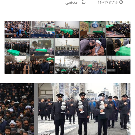
1402/12/16
مذهبی