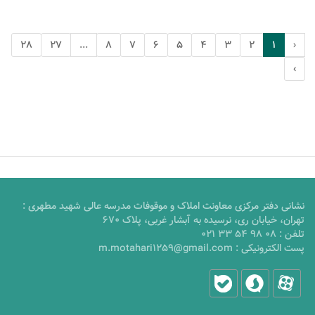
28
27
...
8
7
6
5
4
3
2
1
‹
›
نشانی دفتر مرکزی معاونت املاک و موقوفات مدرسه عالی شهید مطهری :
تهران، خیابان ری، نرسیده به آبشار غربی، پلاک 670
تلفن :
021 33 54 98 08
پست الکترونیکی :
m.motahari1259@gmail.com