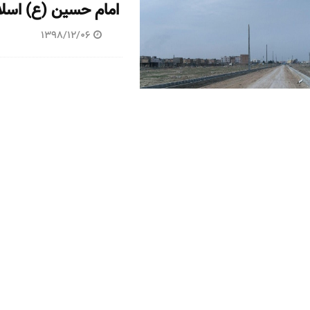
امام حسین (ع) اسل
1398/12/06
اطلاعات بیشتر
تداوم عملیات عمرا
1398/12/24