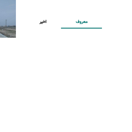
معروف
اخیر
مساعدت 20 میلیارد ریالی
تولیت معظم مدرسه عالی
شهید مطهری در راستای
احداث درمانگاه شبانه روزی
موقوفه شهرک امام حسین
(ع)
1400/12/27
گامی دیگر از رزمایش همدلی
و کمک های مومنانه در
موقوفه شهرک امام حسین
(ع) اسلامشهر
1400/10/25