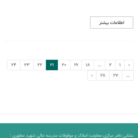
اطلاعات بیشتر
24
23
22
21
20
19
18
...
2
1
‹
›
28
27
...
نشانی دفتر مرکزی معاونت املاک و موقوفات مدرسه عالی شهید مطهری :